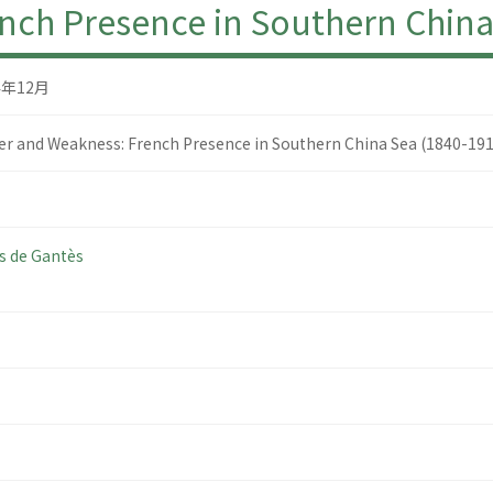
nch Presence in Southern China
4年12月
r and Weakness: French Presence in Southern China Sea (1840-191
es de Gantès