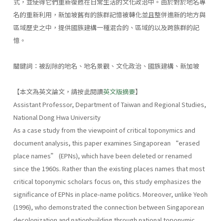
式，並使得它們重新復甦在日常生活的文化政治中。由於對於地名專
名的重新利用，新加坡舊有的族群記憶被轉化並且整併進新的地方與
區域歷史之中，提供國族建構一種混合的、區域的以及跨族群的記
憶。
關鍵詞：被刮除的地名、地名景觀、文化政治、國族建構、新加坡
【本文為英文論文，請按此閱讀
英文版摘要
】
Assistant Professor, Department of Taiwan and Regional Studies,
National Dong Hwa University
As a case study from the viewpoint of critical toponymics and
document analysis, this paper examines Singaporean “erased
place names” (EPNs), which have been deleted or renamed
since the 1960s. Rather than the existing places names that most
critical toponymic scholars focus on, this study emphasizes the
significance of EPNs in place-name politics. Moreover, unlike Yeoh
(1996), who demonstrated the connection between Singaporean
decolonization and nationbuilding through national toponymic