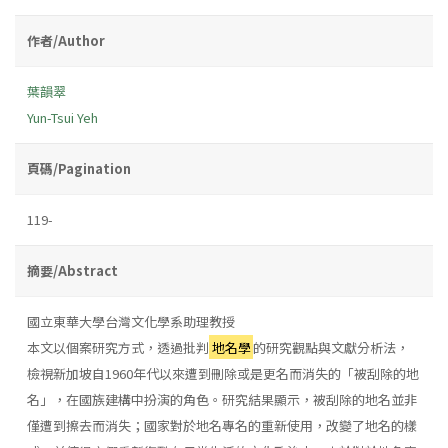
作者/Author
葉韻翠
Yun-Tsui Yeh
頁碼/Pagination
119-
摘要/Abstract
國立東華大學台灣文化學系助理教授
本文以個案研究方式，透過批判
地名學
的研究觀點與文獻分析法，
檢視新加坡自1960年代以來遭到刪除或是更名而消失的「被刮除的地
名」，在國族建構中扮演的角色。研究結果顯示，被刮除的地名並非
僅遭到擦去而消失；國家對於地名專名的重新使用，改變了地名的樣