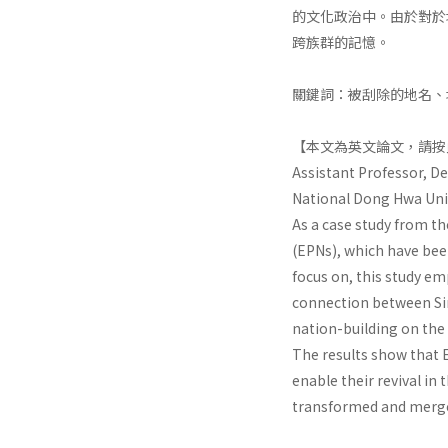
的文化政治中。由於對於
跨族群的記憶。
關鍵詞：被刮除的地名、
【本文為英文論文，請按
Assistant Professor, D
National Dong Hwa Uni
As a case study from t
(EPNs), which have bee
focus on, this study e
connection between Si
nation-building on the
The results show that 
enable their revival in
transformed and merged