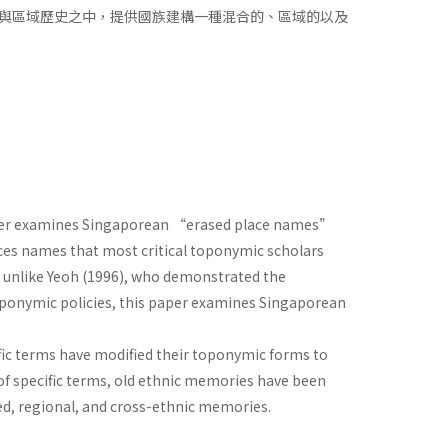
與區域歷史之中，提供國族建構一種混合的、區域的以及
 paper examines Singaporean “erased place names”
aces names that most critical toponymic scholars
r, unlike Yeoh (1996), who demonstrated the
ponymic policies, this paper examines Singaporean
fic terms have modified their toponymic forms to
se of specific terms, old ethnic memories have been
ed, regional, and cross-ethnic memories.