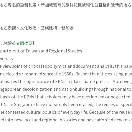
地名專名的重新利用，新加坡舊有的族群記憶被轉化並且整併進新的地方
地名景觀、文化政治、國族建構、新加坡
此閱讀
英文版摘要
】
epartment of Taiwan and Regional Studies,
versity
he viewpoint of critical toponymics and document analysis, this
n deleted or renamed since the 1960s. Rather than the existing pl
mphasizes the significance of EPNs in place-name politics. Moreove
ngaporean decolonization and nationbuilding through national to
 basis of the EPNs that scholars may have overlooked or neglected.
EPNs in Singapore have not simply been erased; the reuses of speci
 the contested cultural politics of everyday life. Because of the reu
 into new local and regional histories and have afforded new mix