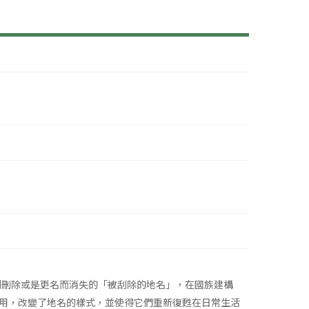
到刪除或是更名而消失的「被刮除的地名」，在國族建構
用，改變了地名的樣式，並使得它們重新復甦在日常生活