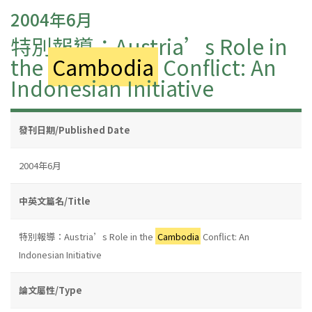
2004年6月
特別報導：Austria’s Role in
the
Cambodia
Conflict: An
Indonesian Initiative
發刊日期/Published Date
2004年6月
中英文篇名/Title
特別報導：Austria’s Role in the
Cambodia
Conflict: An
Indonesian Initiative
論文屬性/Type