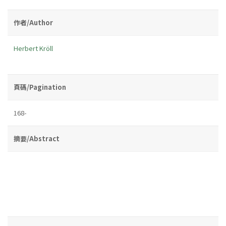
作者/Author
Herbert Kröll
頁碼/Pagination
168-
摘要/Abstract