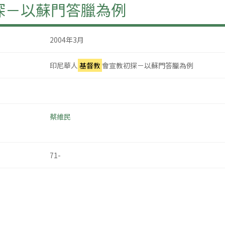
探－以蘇門答臘為例
2004年3月
印尼華人
基督教
會宣教初探－以蘇門答臘為例
蔡維民
71-