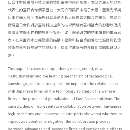
日合作對於臺灣科技企業的技術策略帶來的影響。本研究深入地分析
代表性的臺日合作個案歷史：大同公司與日本電子大廠、亞洲光學與
日本光學大廠、鴻海與日本液晶面板大廠夏普之間合作關係，其結果
發現臺日合作對於臺灣科技企業的技術策略有著相當大的影響以促成
臺灣企業探索它們的獨創性策略。如上個案研究的結果讓我們重新思
考，在東亞資本主義變遷的結構，臺灣科技企業超越理性選擇與官僚
體系的框架以施展它的能動性，探索持續發展的多樣化策略與轉型之
路。
This paper focuses on dependency management, new
institutionalism and the learning mechanism of technological
knowledge, and tries to explore the impact of the relationships
with Japanese firms on the technology strategy of Taiwanese
firms in the process of globalization of East Asian capitalism. The
case studies of representative collaboration between Taiwanese
high-tech firms and Japanese counterparts show that whether its
impact was positive or negative, the collaboration process
between Taiwanese and Japanese firms had considerable effects