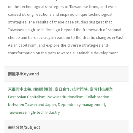
on the technological strategies of Taiwanese firms, and even
caused strong reactions and inspired unique technological
strategies. The results of these case studies suggest that
Taiwanese high-tech firms go beyond the framework of rational
choice and bureaucracy in reaction to the drastic changes in East
Asian capitalism, and explore the diverse strategies and
transformation on the path towards sustainable development.
關鍵字/Keyword
東亞資本主義
,
組織制度論
,
臺日合作
,
技術策略
,
臺灣科技產業
East Asian Capitalism
,
New Institutionalism
,
Collaboration
between Taiwan and Japan
,
Dependency management
,
Taiwanese high-tech Industry
學科分類/Subject