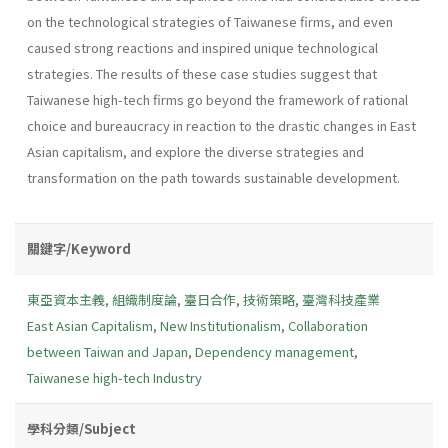
on the technological strategies of Taiwanese firms, and even
caused strong reactions and inspired unique technological
strategies. The results of these case studies suggest that
Taiwanese high-tech firms go beyond the framework of rational
choice and bureaucracy in reaction to the drastic changes in East
Asian capitalism, and explore the diverse strategies and
transformation on the path towards sustainable development.
關鍵字/Keyword
東亞資本主義
,
組織制度論
,
臺日合作
,
技術策略
,
臺灣科技產業
East Asian Capitalism
,
New Institutionalism
,
Collaboration
between Taiwan and Japan
,
Dependency management
,
Taiwanese high-tech Industry
學科分類/Subject