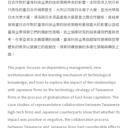
日合作對於臺灣科技企業的技術策略帶來的影響。本研究深入地分析
代表性的臺日合作個案歷史：大同公司與日本電子大廠、亞洲光學與
日本光學大廠、鴻海與日本液晶面板大廠夏普之間合作關係，其結果
發現臺日合作對於臺灣科技企業的技術策略有著相當大的影響以促成
臺灣企業探索它們的獨創性策略。如上個案研究的結果讓我們重新思
考，在東亞資本主義變遷的結構，臺灣科技企業超越理性選擇與官僚
體系的框架以施展它的能動性，探索持續發展的多樣化策略與轉型之
路。
This paper focuses on dependency management, new
institutionalism and the learning mechanism of technological
knowledge, and tries to explore the impact of the relationships
with Japanese firms on the technology strategy of Taiwanese
firms in the process of globalization of East Asian capitalism. The
case studies of representative collaboration between Taiwanese
high-tech firms and Japanese counterparts show that whether its
impact was positive or negative, the collaboration process
between Taiwanese and Japanese firms had considerable effects