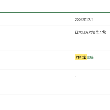
2003年12月
亞太研究論壇第22期
蕭新煌
主編
-