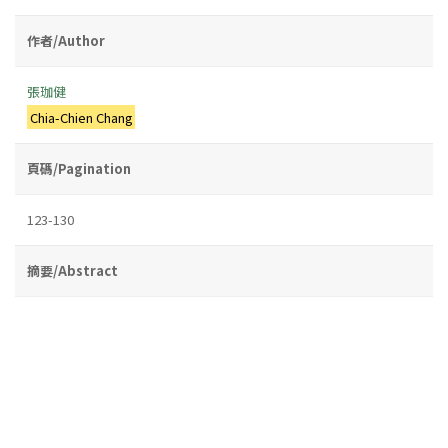
作者/Author
張珈健
Chia-Chien Chang
頁碼/Pagination
123-130
摘要/Abstract