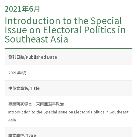
2021年6月
Introduction to the Special
Issue on Electoral Politics in
Southeast Asia
發刊日期/Published Date
2021年6月
中英文篇名/Title
專題研究導言：東南亞選舉政治
Introduction to the Special Issue on Electoral Politics in Southeast
Asia
論文屬性/Type