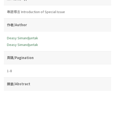
專題導言 Introduction of Special Issue
作者/Author
Deasy Simandjuntak
Deasy Simandjuntak
頁碼/Pagination
1-8
摘要/Abstract