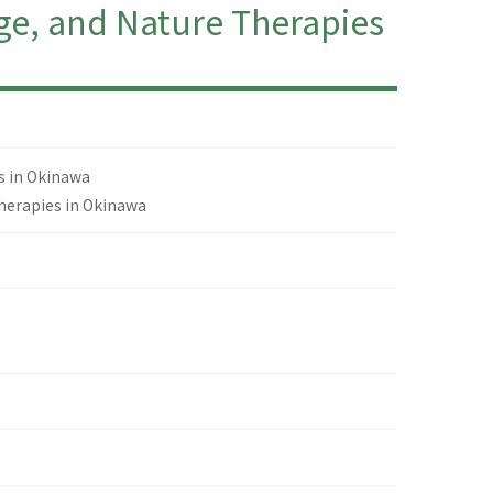
e, and Nature Therapies
s in Okinawa
Therapies in Okinawa