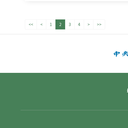
<<
<
1
2
3
4
>
>>