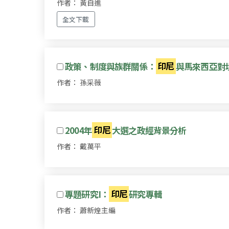
作者： 黃自進
全文下載
政策、制度與族群關係：
印尼
與馬來西亞對
作者： 孫采薇
2004年
印尼
大選之政經背景分析
作者： 戴萬平
專題研究I：
印尼
研究專輯
作者： 蕭新煌主編