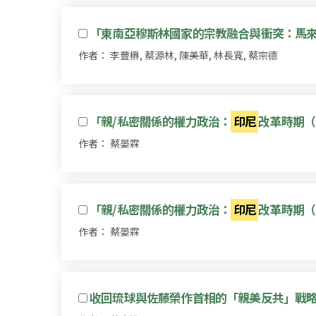
「東南亞穆斯林國家的宗教融合與衝突：馬
作者： 李豐楙, 蔡源林, 陳美華, 林長寬, 蔡宗德
「親/私密關係的權力政治：
印尼
改革時期（
作者： 蔡晏霖
「親/私密關係的權力政治：
印尼
改革時期（
作者： 蔡晏霖
收回琉球與佐藤榮作首相的「親美反共」戰