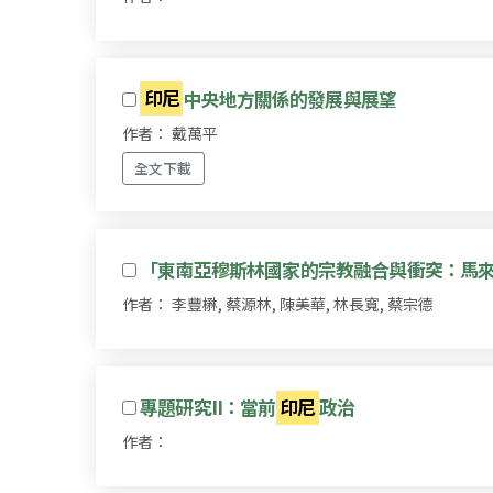
印尼
中央地方關係的發展與展望
作者： 戴萬平
全文下載
「東南亞穆斯林國家的宗教融合與衝突：馬
作者： 李豐楙, 蔡源林, 陳美華, 林長寬, 蔡宗德
專題研究II：當前
印尼
政治
作者：