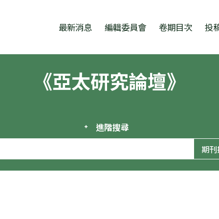
跳至中央區塊/Main Content
:::
最新消息
編輯委員會
卷期目次
投
《亞太研究論壇》
進階搜尋