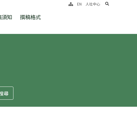
search
EN
人社中心
稿須知
撰稿格式