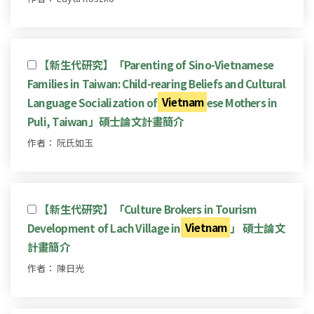
【新生代研究】「Parenting of Sino-Vietnamese
Families in Taiwan: Child-rearing Beliefs and Cultural
Language Socialization of
Vietnam
ese Mothers in
Puli, Taiwan」碩士論文計畫簡介
作者： 阮氏如玉
【新生代研究】「Culture Brokers in Tourism
Development of Lach Village in
Vietnam
」 碩士論文
計畫簡介
作者： 陳日光