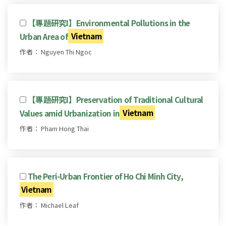
【專題研究I】Environmental Pollutions in the
Urban Area of
Vietnam
作者： Nguyen Thi Ngoc
【專題研究I】Preservation of Traditional Cultural
Values amid Urbanization in
Vietnam
作者： Pham Hong Thai
The Peri-Urban Frontier of Ho Chi Minh City,
Vietnam
作者： Michael Leaf