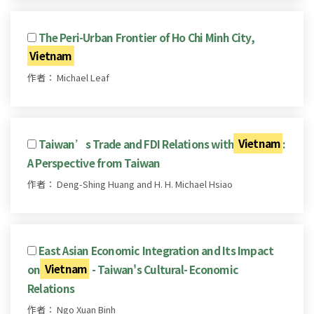
The Peri-Urban Frontier of Ho Chi Minh City,
Vietnam
作者： Michael Leaf
Taiwan’s Trade and FDI Relations with
Vietnam
:
A Perspective from Taiwan
作者： Deng-Shing Huang and H. H. Michael Hsiao
East Asian Economic Integration and Its Impact
on
Vietnam
- Taiwan's Cultural- Economic
Relations
作者： Ngo Xuan Binh