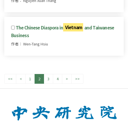
作者： Nguyen Xuan Thang
The Chinese Diaspora in
Vietnam
and Taiwanese
Business
作者： Wen-Tang Hsiu
<<
<
1
2
3
4
>
>>