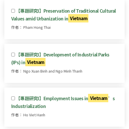
【專題研究I】Preservation of Traditional Cultural
Values amid Urbanization in
Vietnam
作者： Pham Hong Thai
【專題研究I】Development of Industrial Parks
(IPs) in
Vietnam
作者： Ngo Xuan Binh and Ngo Minh Thanh
【專題研究I】Employment Issues in
Vietnam
’s
Industrialization
作者： Ho Viet Hanh