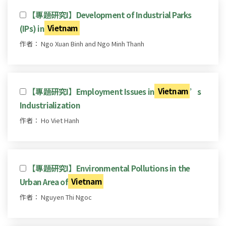
【專題研究I】Development of Industrial Parks
(IPs) in
Vietnam
作者： Ngo Xuan Binh and Ngo Minh Thanh
【專題研究I】Employment Issues in
Vietnam
’s
Industrialization
作者： Ho Viet Hanh
【專題研究I】Environmental Pollutions in the
Urban Area of
Vietnam
作者： Nguyen Thi Ngoc