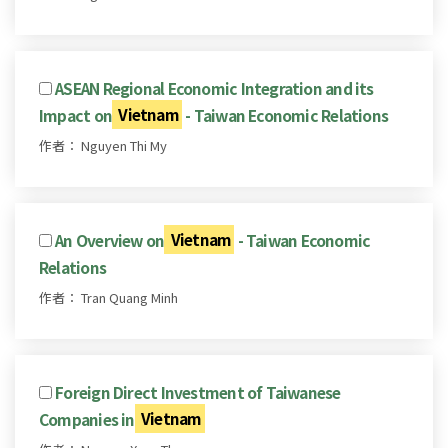
ASEAN Regional Economic Integration and its
Impact on
Vietnam
- Taiwan Economic Relations
作者： Nguyen Thi My
An Overview on
Vietnam
- Taiwan Economic
Relations
作者： Tran Quang Minh
Foreign Direct Investment of Taiwanese
Companies in
Vietnam