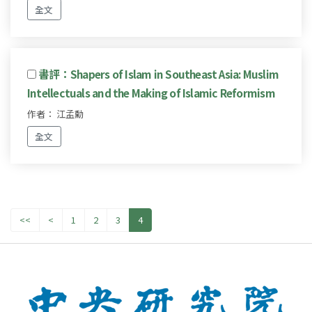
全文
書評：Shapers of Islam in Southeast Asia: Muslim
Intellectuals and the Making of Islamic Reformism
作者： 江孟勳
全文
<<
<
1
2
3
4