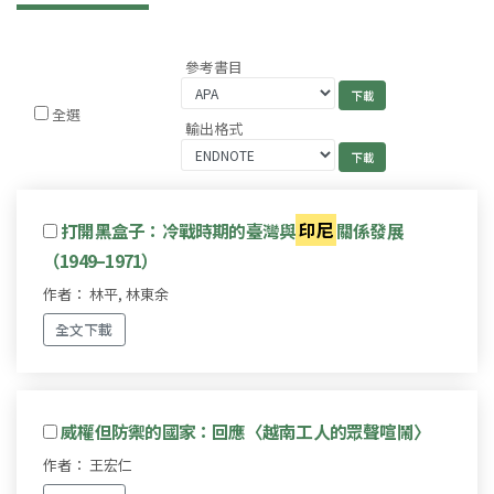
參考書目
全選
輸出格式
打開黑盒子：冷戰時期的臺灣與
印尼
關係發展
（1949–1971）
作者： 林平, 林東余
全文下載
威權但防禦的國家：回應〈越南工人的眾聲喧鬧〉
作者： 王宏仁