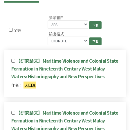
參考書目
全選
輸出格式
【研究論文】Maritime Violence and Colonial State
Formation in Nineteenth-Century West Malay
Waters: Historiography and New Perspectives
作者：
太田淳
【研究論文】Maritime Violence and Colonial State
Formation in Nineteenth-Century West Malay
Waters: Historiography and New Perspectives