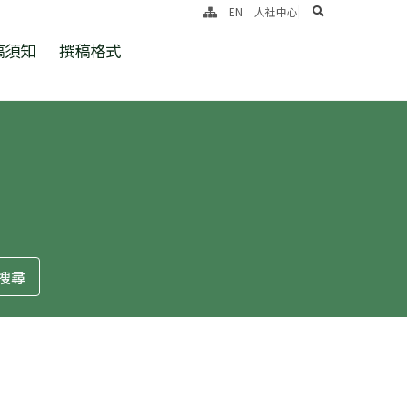
search
EN
人社中心
稿須知
撰稿格式