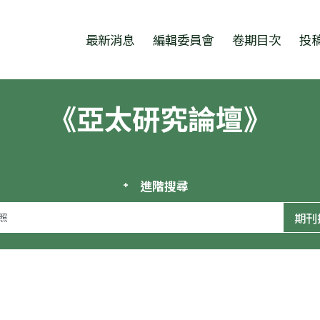
跳至中央區塊/Main Content
:::
最新消息
編輯委員會
卷期目次
投
《亞太研究論壇》
進階搜尋