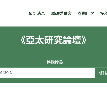
跳至中央區塊/Main Content
:::
最新消息
編輯委員會
卷期目次
投
《亞太研究論壇》
進階搜尋