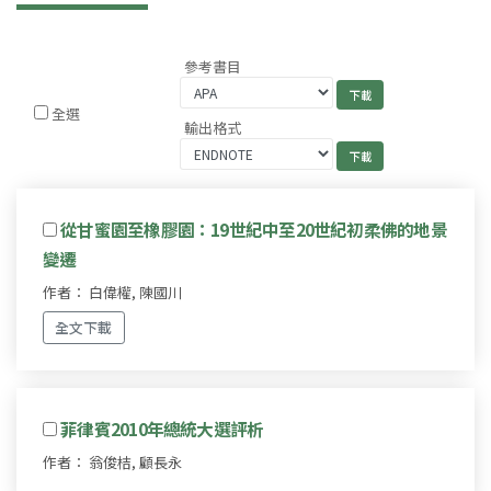
參考書目
全選
輸出格式
從甘蜜園至橡膠園：19世紀中至20世紀初柔佛的地景
變遷
作者： 白偉權, 陳國川
全文下載
菲律賓2010年總統大選評析
作者： 翁俊桔, 顧長永