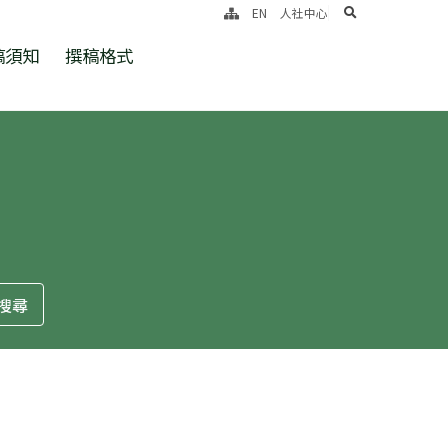
search
EN
人社中心
稿須知
撰稿格式