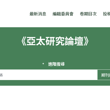
跳至中央區塊/Main Content
:::
最新消息
編輯委員會
卷期目次
投
《亞太研究論壇》
進階搜尋