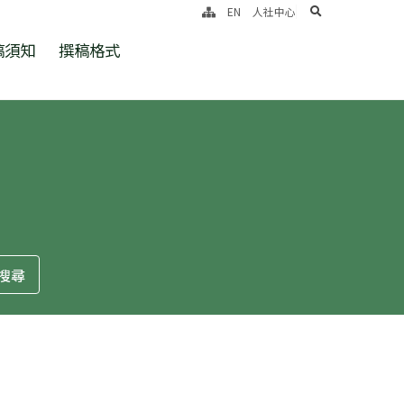
search
EN
人社中心
稿須知
撰稿格式