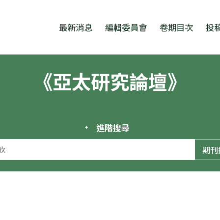
跳至中央區塊/Main Content
:::
最新消息
編輯委員會
卷期目次
投
《亞太研究論壇》
進階搜尋