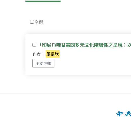
全選
「印尼爪哇甘美朗多元文化階層性之呈現：
作者：
董遠欣
全文下載