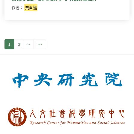
作者：
黃自進
1
2
>
>>