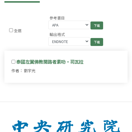
參考書目
全選
輸出格式
泰國左翼佛教開路者素叻‧司瓦拉
作者： 劉宇光