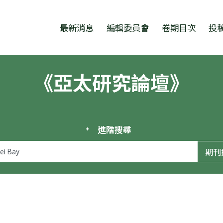
跳至中央區塊/Main Content
:::
最新消息
編輯委員會
卷期目次
投
《亞太研究論壇》
進階搜尋