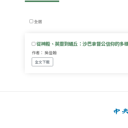
全選
從神殿、英靈到蟻丘：沙巴拿督公信仰的多
作者： 吳佳翰
全文下載