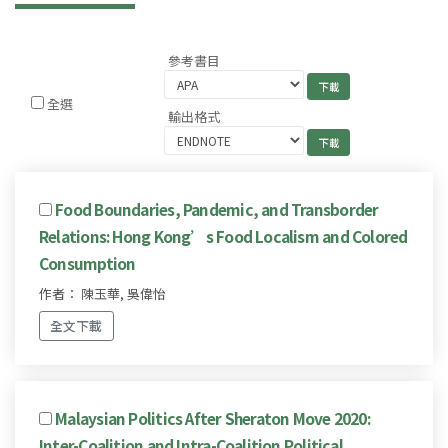
參考書目
全選
輸出格式
Food Boundaries, Pandemic, and Transborder
Relations: Hong Kong’s Food Localism and Colored
Consumption
作者： 陳玉華, 吳偉怡
全文下載
Malaysian Politics After Sheraton Move 2020:
Inter-Coalition and Intra-Coalition Political