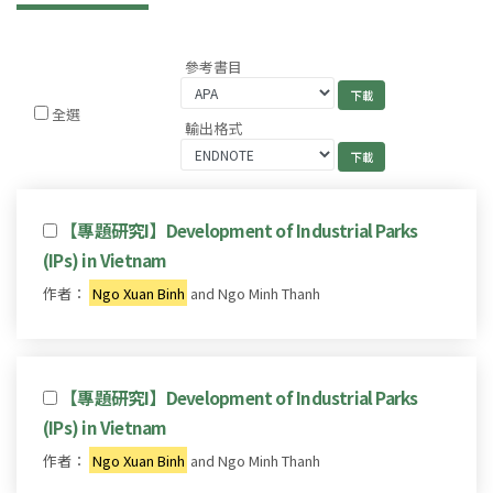
參考書目
全選
輸出格式
【專題研究I】Development of Industrial Parks
(IPs) in Vietnam
作者：
Ngo Xuan Binh
and Ngo Minh Thanh
【專題研究I】Development of Industrial Parks
(IPs) in Vietnam
作者：
Ngo Xuan Binh
and Ngo Minh Thanh