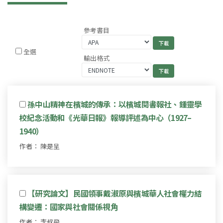
參考書目
全選
輸出格式
孫中山精神在檳城的傳承：以檳城閱書報社、鍾靈學
校紀念活動和《光華日報》報導評述為中心（1927–
1940）
作者： 陳是呈
【研究論文】民國領事戴淑原與檳城華人社會權力結
構變遷：國家與社會關係視角
作者： 李叔飛