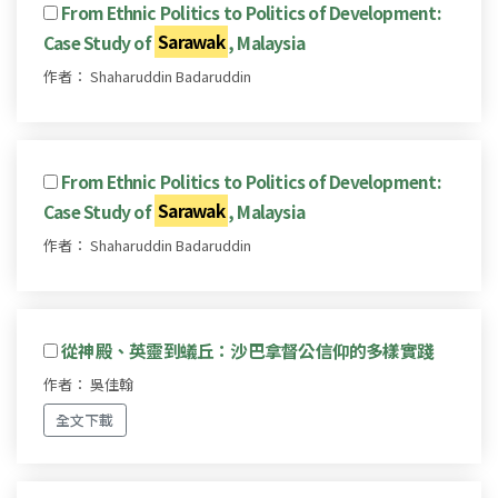
From Ethnic Politics to Politics of Development:
Case Study of
Sarawak
, Malaysia
作者： Shaharuddin Badaruddin
From Ethnic Politics to Politics of Development:
Case Study of
Sarawak
, Malaysia
作者： Shaharuddin Badaruddin
從神殿、英靈到蟻丘：沙巴拿督公信仰的多樣實踐
作者： 吳佳翰
全文下載