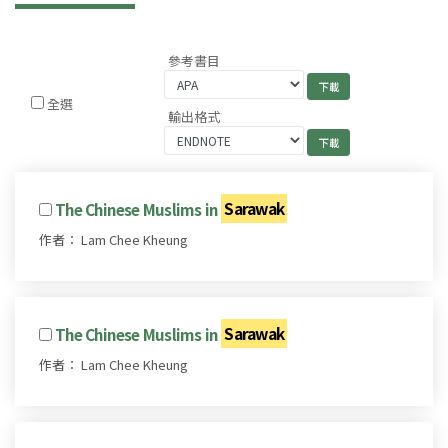
參考書目
全選
輸出格式
The Chinese Muslims in
Sarawak
作者： Lam Chee Kheung
The Chinese Muslims in
Sarawak
作者： Lam Chee Kheung