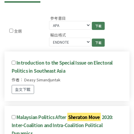
參考書目
全選
輸出格式
Introduction to the Special Issue on Electoral
Politics in Southeast Asia
作者： Deasy Simandjuntak
全文下載
Malaysian Politics After
Sheraton Move
2020:
Inter-Coalition and Intra-Coalition Political
Dynamics