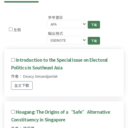
參考書目
全選
輸出格式
Introduction to the Special Issue on Electoral
Politics in Southeast Asia
作者： Deasy Simandjuntak
全文下載
Hougang: The Origins of a “Safe” Alternative
Constituency in Singapore