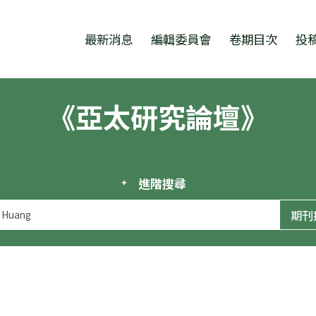
跳至中央區塊/Main Content
:::
最新消息
編輯委員會
卷期目次
投
《亞太研究論壇》
進階搜尋