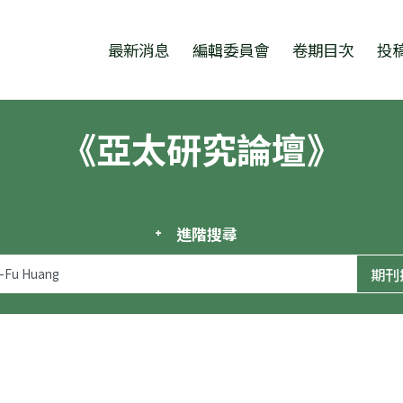
跳至中央區塊/Main Content
:::
最新消息
編輯委員會
卷期目次
投
《亞太研究論壇》
進階搜尋