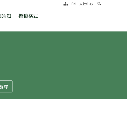
search
EN
人社中心
稿須知
撰稿格式