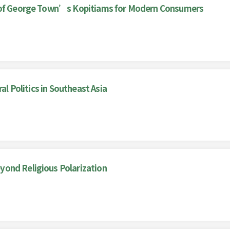
y of George Town’s Kopitiams for Modern Consumers
al Politics in Southeast Asia
ond Religious Polarization