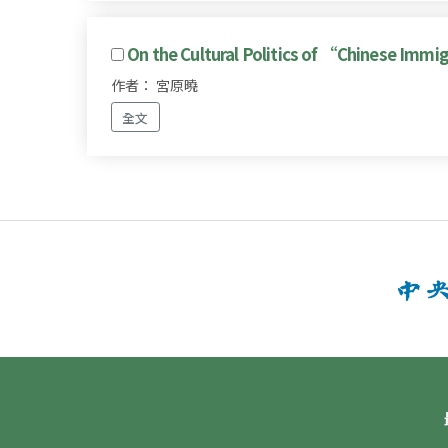
On the Cultural Politics of “Chinese Immig
作者： 宮原曉
全文