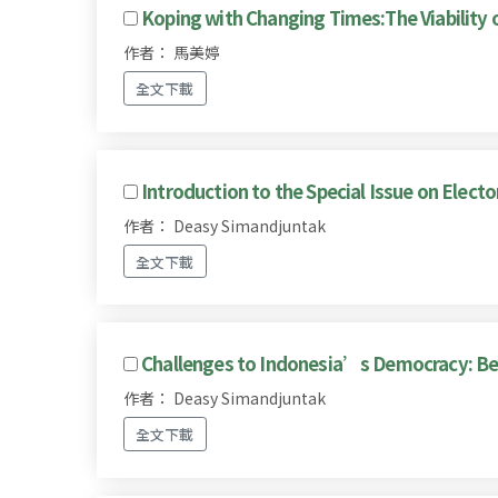
Koping with Changing Times:The Viabilit
作者： 馬美婷
全文下載
Introduction to the Special Issue on Elector
作者： Deasy Simandjuntak
全文下載
Challenges to Indonesia’s Democracy: Bey
作者： Deasy Simandjuntak
全文下載