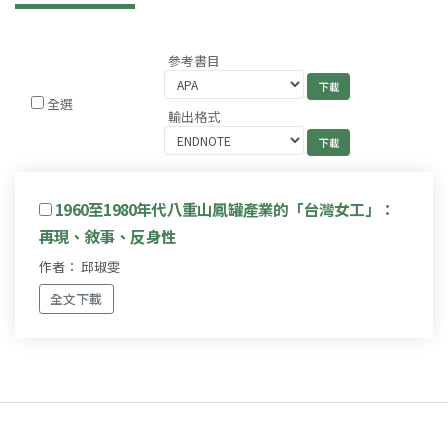
參考書目
全選
輸出格式
1960至1980年代八重山鳳罐產業的「台灣女工」：
再現、敘事、反身性
作者： 邱琡雯
全文下載