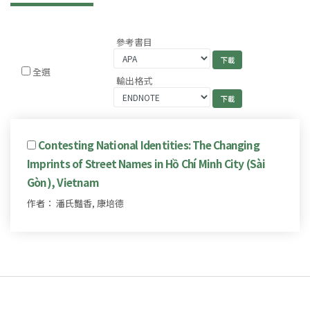
參考書目
全選
輸出格式
Contesting National Identities: The Changing
Imprints of Street Names in Hồ Chí Minh City (Sài
Gòn), Vietnam
作者： 潘氏豔香, 康培德