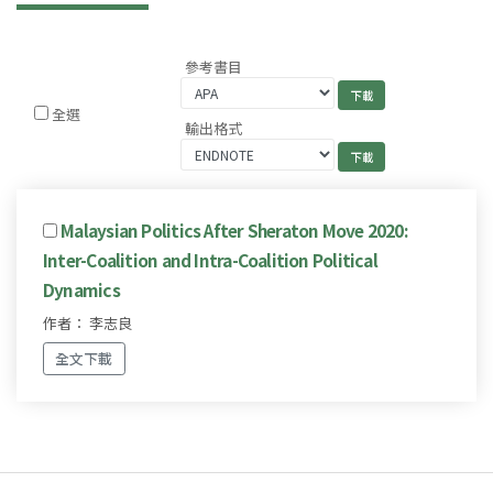
參考書目
全選
輸出格式
Malaysian Politics After Sheraton Move 2020:
Inter-Coalition and Intra-Coalition Political
Dynamics
作者： 李志良
全文下載