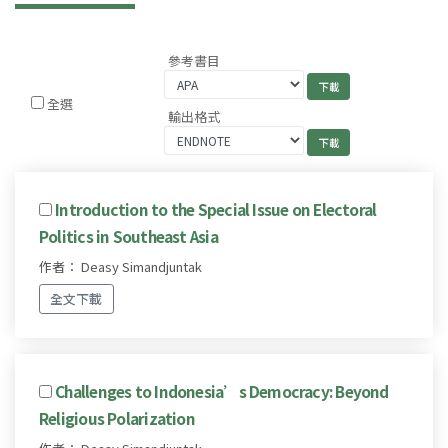
參考書目
全選
輸出格式
Introduction to the Special Issue on Electoral
Politics in Southeast Asia
作者： Deasy Simandjuntak
全文下載
Challenges to Indonesia’s Democracy: Beyond
Religious Polarization