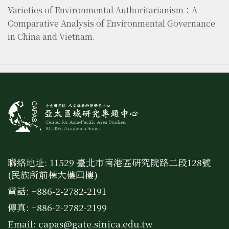
Varieties of Environmental Authoritarianism：A
Comparative Analysis of Environmental Governance
in China and Vietnam.
聯絡地址: 11529 臺北市南港區研究院路二段128號
(民族所前棟大樓四樓)
電話: +886-2-2782-2191
傳真: +886-2-2782-2199
Email:
capas@gate.sinica.edu.tw