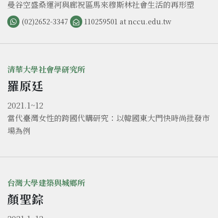
曼谷空盛桑運河與廊祝區馬來穆斯林社會生活的再形塑
(02)2652-3347
110259501 at nccu.edu.tw
清華大學社會學研究所
羅原廷
2021.1~12
當代臺灣女性的跨國代購研究：以韓國東大門快時尚批發市
場為例
台灣大學建築與城鄉所
顏聖錝