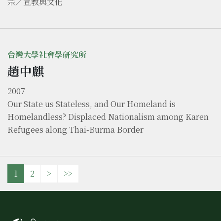
宗／宣教與文化
台灣大學社會學研究所
趙中麒
2007
Our State us Stateless, and Our Homeland is
Homelandless? Displaced Nationalism among Karen
Refugees along Thai-Burma Border
1
2
>
>>