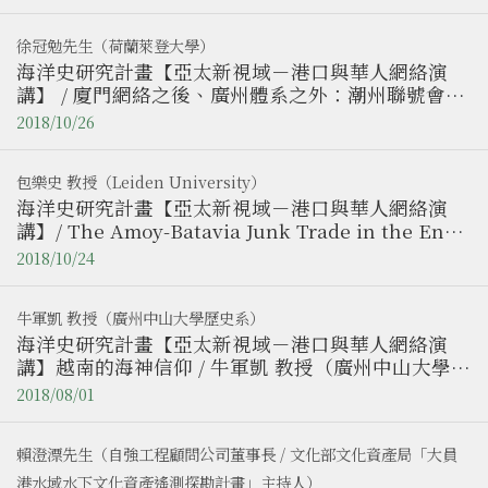
現代語言及文化學院榮譽教授）
徐冠勉先生（荷蘭萊登大學）
海洋史研究計畫【亞太新視域－港口與華人網絡演
講】 / 廈門網絡之後、廣州體系之外：潮州聯號會館
組織在清代海洋貿易中的興起(1700-1800) / 徐冠勉
2018/10/26
先生（荷蘭萊登大學）
包樂史 教授（Leiden University）
海洋史研究計畫【亞太新視域－港口與華人網絡演
講】/ The Amoy-Batavia Junk Trade in the End
of Qianlong Era / Prof. Leonard Blussé（Leiden
2018/10/24
University）
牛軍凱 教授（廣州中山大學歷史系）
海洋史研究計畫【亞太新視域－港口與華人網絡演
講】越南的海神信仰 / 牛軍凱 教授（廣州中山大學歷
史系）
2018/08/01
賴澄漂先生（自強工程顧問公司董事長 / 文化部文化資產局「大員
港水域水下文化資產遙測探勘計畫」主持人）