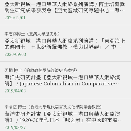
亞太新視域－港口與華人網絡系列演講 / 博士培育獎
助生研究成果發表會【亞太區域研究專題中心—海洋
史研究計畫】
2020/12/01
李志鴻博士（臺灣大學歷史系）
亞太新視域－港口與華人網絡系列演講：「東亞海上
的佛國土：七世紀新羅佛教王權與世界觀」／ 李志
鴻博士（臺灣大學歷史系）【亞太區域研究專題中
2020/09/03
心】（已額滿）
鄧鋼 博士（倫敦政經學院經濟史系教授）
海洋史研究計畫【亞太新視域－港口與華人網絡演
講】 / Japanese Colonialism in Comparative
Perspective / 鄧鋼 博士（倫敦政經學院經濟史系教
2019/04/03
授）
李培德 博士（香港大學現代語言及文化學院榮譽教授）
海洋史研究計畫【亞太新視域－港口與華人網絡演
講】 / 1920-30年代日本「味之素」在中國的市場策
略：從與味精的競爭來討論/ 李培德 博士（香港大學
2019/03/27