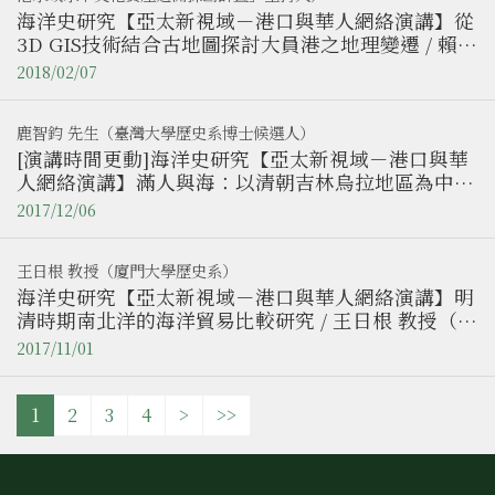
海洋史研究【亞太新視域－港口與華人網絡演講】從
3D GIS技術結合古地圖探討大員港之地理變遷 / 賴澄
漂先生（自強工程顧問公司董事長 / 文化部文化資產
2018/02/07
局「大員港水域水下文化資產遙測探勘計畫」主持
人）
鹿智鈞 先生（臺灣大學歷史系博士候選人）
[演講時間更動]海洋史研究【亞太新視域－港口與華
人網絡演講】滿人與海：以清朝吉林烏拉地區為中心
的幾點觀察 / 鹿智鈞 先生（臺灣大學歷史系博士候選
2017/12/06
人）
王日根 教授（廈門大學歷史系）
海洋史研究【亞太新視域－港口與華人網絡演講】明
清時期南北洋的海洋貿易比較研究 / 王日根 教授（廈
門大學歷史系）
2017/11/01
1
2
3
4
>
>>