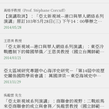
高格孚教授（Prof. Stéphane Corcuff）
【演講取消】：「亞太新視域—港口與華人網絡系列
演講」原訂103年5月28日(三) 下午14：00舉辦之高
格孚教授演講，因故取消。
2014/05/28
王恩美 教授
「亞太新視域—港口與華人網絡系列演講」：東亞冷
戰體制下的韓國華僑／王恩美教授（國立台灣師範大
學東亞學系）
2014/03/21
亞太區域研究專題中心海洋史研究－「第14屆中琉歷
史關係國際學術會議： 萬國津梁－東亞海域史中的
琉球」
2013/11/29
吳龍雲 先生
「亞太新視域系列演講」：商聯會的視野：二戰前馬
來亞商聯會的成立與會務／吳龍雲教授（國立師範大