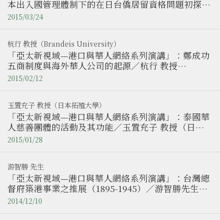
本出入國管理體制下的在日台僑居留資格問題初探－
國府外交部對日交涉過程為例（1960-1972）／鶴園
2015/03/24
裕基先生（日本早稻田大學政治學研究所）
杭行 教授（Brandeis University）
「亞太新視域—港口與華人網絡系列演講」：鄭成功
五商制度與海外華人公司的起源／杭行 教授
（Brandeis University）
2015/02/12
玉置充子 教授（日本拓殖大學）
「亞太新視域—港口與華人網絡系列演講」：泰國華
人慈善團體的活動及其功能／玉置充子 教授（日本
拓殖大學）
2015/01/28
游智勝 先生
「亞太新視域—港口與華人網絡系列演講」：台灣總
督府築港事業之推展（1895-1945）／游智勝先生
（國立政治大學臺灣史研究所）
2014/12/10