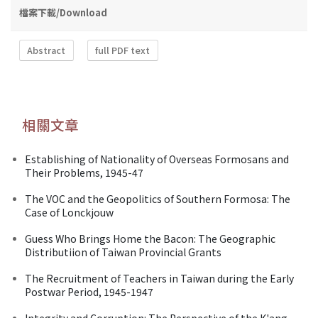
檔案下載/Download
Abstract
full PDF text
相關文章
Establishing of Nationality of Overseas Formosans and
Their Problems, 1945-47
The VOC and the Geopolitics of Southern Formosa: The
Case of Lonckjouw
Guess Who Brings Home the Bacon: The Geographic
Distributiion of Taiwan Provincial Grants
The Recruitment of Teachers in Taiwan during the Early
Postwar Period, 1945-1947
Integrity and Corruption: The Perspective of the K'ang-