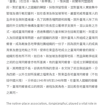
「臺僑｣（在日本，稱為「新華僑」）。惟英國、荷蘭等同盟國政
府，對於臺灣人之國籍的轉變，採取保留態度，並對臺灣人實施集中
管理及進行戰犯審判，如在香港及新加坡等地，嚴重地威脅臺灣人的
生命安全與財產維護。爲了因應各種問題和困難，旅外臺灣人除了向
國府外交部駐外機構及臺灣行政長官公署尋求支援外，並以自救之方
式，組成臺灣同鄉會，透過集體的力量來解決包括戰犯審判、財產沒
入及回返臺灣等問題。由於國籍的改變，旅外臺灣人所組成之臺灣同
鄉會，成為戰後各地華僑社團組織的一份子。因為旅外臺灣人的成員
背景及居住地點之不同，使得在東亞各地成立之臺灣同鄉會的類型、
組織形態有所不同，如日本丶新加坡及泰國等地區：而且與戰爭結束
之前的台灣同鄉會亦有所差異。有的臺灣同鄉會，從成立到轉變或結
束，其時間並不長，卻具有特殊的意涵。本文除了前言與結論外，分
為四節，以外交部所庋藏之檔案為主，對東亞各地臺灣同鄉會（不包
括中國大陸），分析自1945年9月至1948年間，在臺灣人國籍的復籍
下，臺灣同鄉會成立的原因、過程及其角色，並比較各地臺灣同鄉會
之異同。
The native-place association,
tongxianghui,
played a vital role in