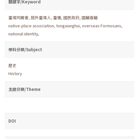
關鍵字/Keyword
臺灣同鄉會
,
旅外臺灣人
,
臺僑
,
國民政府
,
國籍復籍
native-place association
,
tongxianghui
,
overseas Formosans
,
national identity
,
學科分類/Subject
歷史
History
主題分類/Theme
DOI