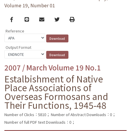
Volume 19, Number 01
Facebook
line
email
Twitter
Print
Reference
Output Format
2007 / March Volume 19 No.1
Estalbishment of Native
Place Associations of
Overseas Formosans and
Their Functions, 1945-48
Number of Clicks：5810；
Number of Abstract Downloads：0；
Number of full PDF text Downloads：0；