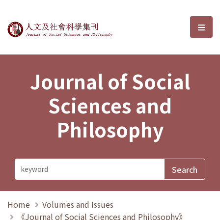
Journal of Social Sciences and P
選單
Journal of Social
Sciences and
Philosophy
Home
Volumes and Issues
《Journal of Social Sciences and Philosophy》