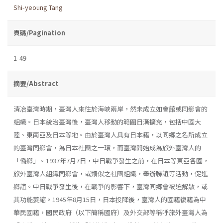
Shi-yeoung Tang
頁碼/Pagination
1-49
摘要/Abstract
清冶臺灣時期，臺灣人來往於海峽兩岸，然未成立如會館或同鄉會的
組織。日本統治臺灣後，臺灣人移動的範圍日漸擴充，包括中國大
陸、東南亞及日本等地。由於臺灣人具有日本籍，以同鄉之名所成立
的臺灣同鄉會，為日本社團之一環，而臺灣開始成為旅外臺灣人的
「僑鄉」。1937年7月7日，中日戰爭發生之前，在日本等東亞各國，
旅外臺灣人組織同鄉會，或類似之社團組織，舉辦聯誼等活動，促進
鄉誼。中日戰爭發生後，在戰爭的影響下，臺灣同鄉會被迫解散，或
其功能萎縮。1945年8月15日，日本投降後，臺灣人的國籍復籍為中
華民國籍，國民政府（以下簡稱國府）及外交部等稱呼旅外臺灣人為