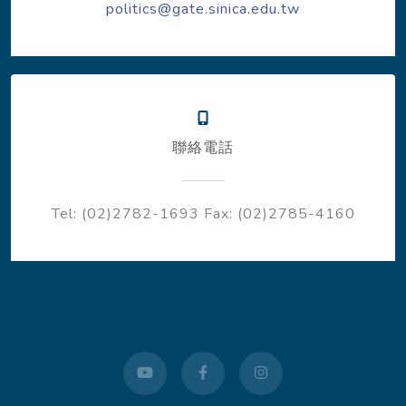
politics@gate.sinica.edu.tw
聯絡電話
Tel: (02)2782-1693
Fax: (02)2785-4160
youtube
facebook
instagram