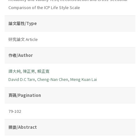
Comparison of the ICP Life Style Scale
論文屬性/Type
研究論文 Article
作者/Author
譚大純
,
陳正男
,
賴孟寬
David D.C Tarn
,
Cheng-Nan Chen
,
Meng Kuan Lai
頁碼/Pagination
79-102
摘要/Abstract