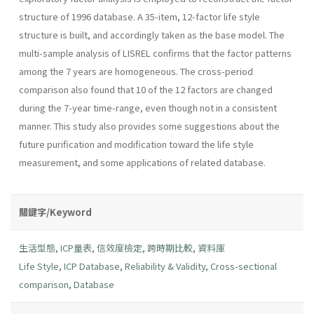
structure of 1996 database. A 35-item, 12-factor life style
structure is built, and accordingly taken as the base model. The
multi-sample analysis of LISREL confirms that the factor patterns
among the 7 years are homogeneous. The cross-period
comparison also found that 10 of the 12 factors are changed
during the 7-year time-range, even though not in a consistent
manner. This study also provides some suggestions about the
future purification and modification toward the life style
measurement, and some applications of related database.
關鍵字/Keyword
生活型態
,
ICP量表
,
信效度檢定
,
跨時期比較
,
資料庫
Life Style
,
ICP Database
,
Reliability & Validity
,
Cross-sectional
comparison
,
Database