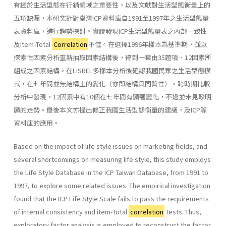
有鑑於生活型態在行銷領域之重要性，以及文獻對生活型態衡量上的
五項缺漏，本研究針對臺灣ICP資料庫自1991至1997年之生活型態量
表資料庫，進行趨勢探討。實證發現ICP生活型態量表之內部一致性
及Item-Total
Correlation
不佳。在選擇1996年樣本為基準期，並以
探索性因素分析重新抽取因素結構後，得到一套由35題項、12因素所
組成之因素結構。在LISREL多樣本分析後確認我國民眾之生活型態模
式，在七年間並無結構上的變化（亦即結構具同質性）。跨時期比較
分析中發現，12因素中有10個在七年間有顯著變化，不過並未見較明
顯的走勢。最後本文亦提出修正我國生活型態衡量的建議，及ICP等
資料庫的應用。
Based on the impact of life style issues on marketing fields, and
several shortcomings on measuring life style, this study employs
the Life Style Database in the ICP Taiwan Database, from 1991 to
1997, to explore some related issues. The empirical investigation
found that the ICP Life Style Scale fails to pass the requirements
of internal consistency and item-total
correlation
tests. Thus,
exploratory factor analysis is employed to reconstruct the factor