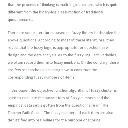
that the process of thinking is multi-logic in nature, which is quite
different from the binary-logic assumption of traditional
questionnaires.
There are some literatures based on fuzzy theory to dissolve the
above questions. According to most of these literatures, they
reveal that the fuzzy logic is appropriate for questionnaire-
design and the data analysis. As to the fuzzy linguistic variables,
we often record them into fuzzy numbers. On the contrary, there
are few researches discussing how to construct the
corresponding fuzzy numbers of items.
In this paper, the objective function algorithm of fuzzy cluster is
used to calculate the parameters of fuzzy numbers and the
empirical data set is gotten from the questionnaire of "The
Teacher Faith Scale". The fuzzy numbers of each item are also
defuzzified into real values for the purpose of scoring.