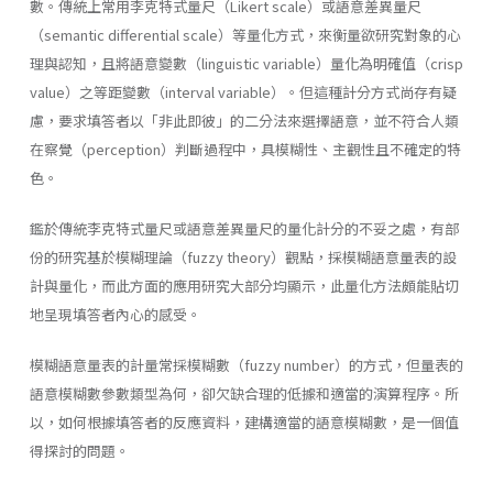
數。傳統上常用李克特式量尺（Likert scale）或語意差異量尺
（semantic differential scale）等量化方式，來衡量欲研究對象的心
理與認知，且將語意變數（linguistic variable）量化為明確值（crisp
value）之等距變數（interval variable）。但這種計分方式尚存有疑
慮，要求填答者以「非此即彼」的二分法來選擇語意，並不符合人類
在察覺（perception）判斷過程中，具模糊性、主觀性且不確定的特
色。
鑑於傳統李克特式量尺或語意差異量尺的量化計分的不妥之處，有部
份的研究基於模糊理論（fuzzy theory）觀點，採模糊語意量表的設
計與量化，而此方面的應用研究大部分均顯示，此量化方法頗能貼切
地呈現填答者內心的感受。
模糊語意量表的計量常採模糊數（fuzzy number）的方式，但量表的
語意模糊數參數類型為何，卻欠缺合理的低據和適當的演算程序。所
以，如何根據填答者的反應資料，建構適當的語意模糊數，是一個值
得探討的問題。