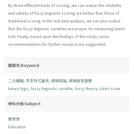
By three different kinds of scoring, we can realize the reliability
and validity of fuzzy linguistic scoring are better than those of
traditional scoring. In the real data analysis, we can also realize
that the fuzzy linguistic variables are proper for measuring latent
trait. Finally, based upon the findings of this study, some
recommendations for further research are suggested.
關鍵字/Keyword
二元邏輯
,
李克特式量表
,
模糊理論
,
模糊語意變數
binary logic
,
fuzzy linguistic variable
,
fuzzy theory
,
Likert scale
學科分類/Subject
教育學
Education