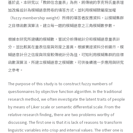
基於此，本研究以「教師信念量表」為例，將傳統的李克特氏量表增
加改編設計為模糊語意問卷的填答方式，並利用模糊隸屬度加權
（fuzzy membership weight）所得的填答者反應資料，以模糊集群
之目標函數演算法，建立每一題的模糊語意之三角模糊數參數。
根據本研究所建構的模糊數，嘗試分析傳統計分和模糊語意量表計
分，並比較其在量表信度與效度之差異。根據實證資料分析顯示，模
糊語意計分之信度與效度較傳統計分為佳，可知利用模糊集群的目標
函數演算法，所建立模糊語意之模糊數，可供後續進一步應用與研究
之參考。
The purpose of this study is to construct fuzzy numbers of
questionnaires by objective function algorithm. In the traditional
research method, we often investigate the latent traits of people
by means of Liker scale or semantic differential scale. From the
relative research finding, there are two problems worthy of
discussing. The first one is that it is lack of reasons to transform
linguistic variables into crisp and interval values. The other one is