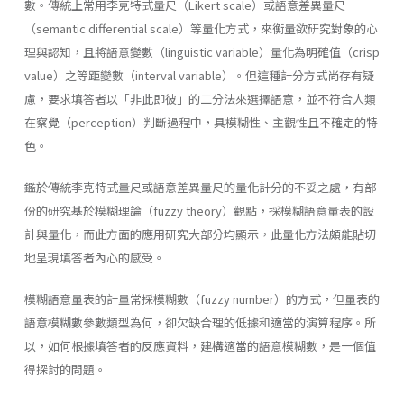
數。傳統上常用李克特式量尺（Likert scale）或語意差異量尺
（semantic differential scale）等量化方式，來衡量欲研究對象的心
理與認知，且將語意變數（linguistic variable）量化為明確值（crisp
value）之等距變數（interval variable）。但這種計分方式尚存有疑
慮，要求填答者以「非此即彼」的二分法來選擇語意，並不符合人類
在察覺（perception）判斷過程中，具模糊性、主觀性且不確定的特
色。
鑑於傳統李克特式量尺或語意差異量尺的量化計分的不妥之處，有部
份的研究基於模糊理論（fuzzy theory）觀點，採模糊語意量表的設
計與量化，而此方面的應用研究大部分均顯示，此量化方法頗能貼切
地呈現填答者內心的感受。
模糊語意量表的計量常採模糊數（fuzzy number）的方式，但量表的
語意模糊數參數類型為何，卻欠缺合理的低據和適當的演算程序。所
以，如何根據填答者的反應資料，建構適當的語意模糊數，是一個值
得探討的問題。