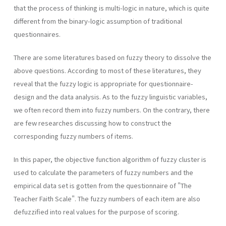
that the process of thinking is multi-logic in nature, which is quite
different from the binary-logic assumption of traditional
questionnaires.
There are some literatures based on fuzzy theory to dissolve the
above questions. According to most of these literatures, they
reveal that the fuzzy logic is appropriate for questionnaire-
design and the data analysis. As to the fuzzy linguistic variables,
we often record them into fuzzy numbers. On the contrary, there
are few researches discussing how to construct the
corresponding fuzzy numbers of items.
In this paper, the objective function algorithm of fuzzy cluster is
used to calculate the parameters of fuzzy numbers and the
empirical data set is gotten from the questionnaire of "The
Teacher Faith Scale". The fuzzy numbers of each item are also
defuzzified into real values for the purpose of scoring.