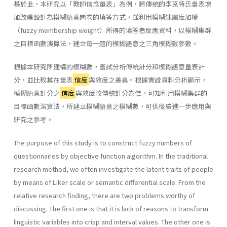
基於此，本研究以「教師信念量表」為例，將傳統的李克特氏量表增
加改編設計為模糊語意問卷的填答方式，並利用模糊隸屬度加權
（fuzzy membership weight）所得的填答者反應資料，以模糊集群
之目標函數演算法，建立每一題的模糊語意之三角模糊數參數。
根據本研究所建構的模糊數，嘗試分析傳統計分和模糊語意量表計
分，並比較其在量表
信度
與效度之差異。根據實證資料分析顯示，
模糊語意計分之
信度
與效度較傳統計分為佳，可知利用模糊集群的
目標函數演算法，所建立模糊語意之模糊數，可供後續進一步應用與
研究之參考。
The purpose of this study is to construct fuzzy numbers of
questionnaires by objective function algorithm. In the traditional
research method, we often investigate the latent traits of people
by means of Liker scale or semantic differential scale. From the
relative research finding, there are two problems worthy of
discussing. The first one is that it is lack of reasons to transform
linguistic variables into crisp and interval values. The other one is