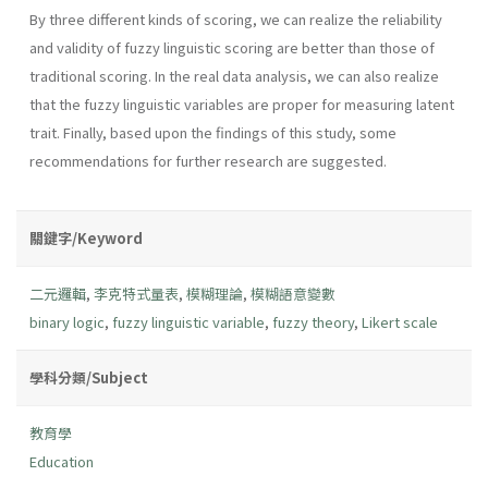
By three different kinds of scoring, we can realize the reliability
and validity of fuzzy linguistic scoring are better than those of
traditional scoring. In the real data analysis, we can also realize
that the fuzzy linguistic variables are proper for measuring latent
trait. Finally, based upon the findings of this study, some
recommendations for further research are suggested.
關鍵字/Keyword
二元邏輯
,
李克特式量表
,
模糊理論
,
模糊語意變數
binary logic
,
fuzzy linguistic variable
,
fuzzy theory
,
Likert scale
學科分類/Subject
教育學
Education