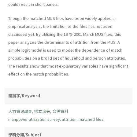
could result in short panels.
Though the matched MUS files have been widely applied in
empirical analysis, the limitation of the files has not been
discussed yet. By utilizing the 1979-2001 March MUS files, this
paper analyzes the determinants of attrition from the MUS. A
simple logit model is used to model the dependence of match
probabilities on a broad set of household and person attributes.
The results show that most explanatory variables have significant
effect on the match probabilities.
關鍵字/Keyword
人力資源調查
,
樣本流失
,
合併資料
manpower utilization survey
,
attrition
,
matched files
學科分類/Subject