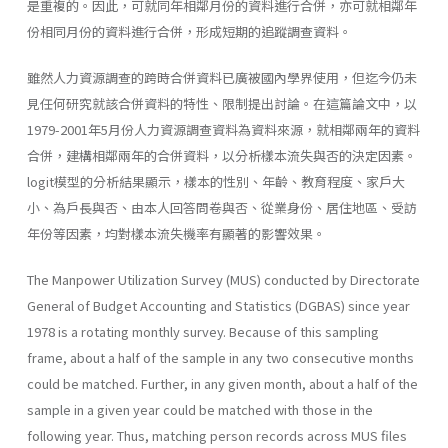
是重複的。因此，可就同年相鄰月份的資料進行合併，亦可就相鄰年
份相同月份的資料進行合併，形成短期的追蹤調查資料。
雖然人力資源調查的跨時合併資料已廣被國內學界使用，但迄今仍未
見任何研究就該合併資料的特性、限制提出討論。在這篇論文中，以
1979-2001年5月份人力資源調查資料為資料來源，就相鄰兩年的資料
合併，建構相鄰兩年的合併資料，以分析樣本流失與否的決定因素。
logit模型的分析結果顯示，樣本的性別、年齡、教育程度、家戶大
小、為戶長與否、由本人回答問卷與否、從業身份、居住地區、受訪
年份等因素，均對樣本流失機率有顯著的影響效果。
The Manpower Utilization Survey (MUS) conducted by Directorate
General of Budget Accounting and Statistics (DGBAS) since year
1978 is a rotating monthly survey. Because of this sampling
frame, about a half of the sample in any two consecutive months
could be matched. Further, in any given month, about a half of the
sample in a given year could be matched with those in the
following year. Thus, matching person records across MUS files