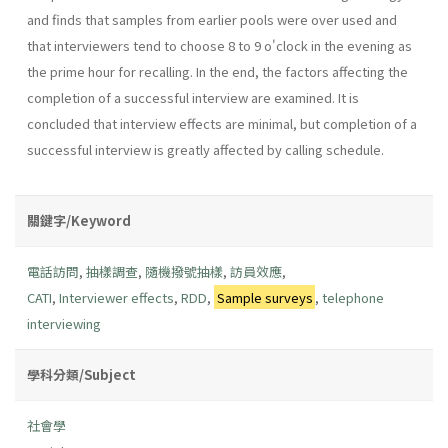
and finds that samples from earlier pools were over used and
that interviewers tend to choose 8 to 9 o'clock in the evening as
the prime hour for recalling. In the end, the factors affecting the
completion of a successful interview are examined. It is
concluded that interview effects are minimal, but completion of a
successful interview is greatly affected by calling schedule.
關鍵字/Keyword
電話訪問
,
抽樣調查
,
隨機撥號抽樣
,
訪員效應
,
CATI
,
Interviewer effects
,
RDD
,
Sample surveys
,
telephone
interviewing
學科分類/Subject
社會學