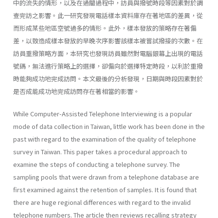
中的流失的情形，以及在過關過程中，訪員與撥號時段等因素對於調
查完訪之影響。此一研究發現電話樣本資料庫存在著地區的差異，從
而形成某些地區空號過多的情形。此外，樣本發放的策略存在著偏
差，以致造成樣本發放的早晚次序影響該樣本被嘗試撥接的次數。在
訪員重撥策略方面，本研究也發現訪員雖然對電腦銀幕上出現的電話
號碼，無法進行策略上的選擇，卻偏向於選擇特定時段，以利於重撥
時能夠成功地完成訪問。本文最後的分析發現，日期與時段因素對於
是否成能成功地完成訪問存在著相當的影響。
While Computer-Assisted Telephone Interviewing is a popular
mode of data collection in Taiwan, little work has been done in the
past with regard to the examination of the quality of telephone
survey in Taiwan. This paper takes a procedural approach to
examine the steps of conducting a telephone survey. The
sampling pools that were drawn from a telephone database are
first examined against the retention of samples. It is found that
there are huge regional differences with regard to the invalid
telephone numbers. The article then reviews recalling strategy