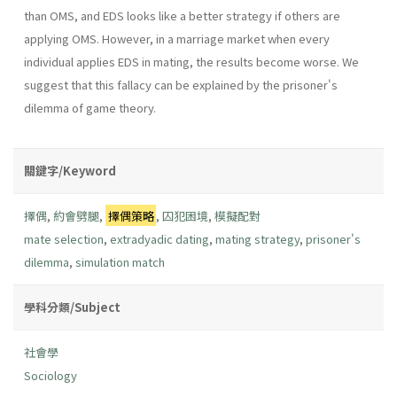
than OMS, and EDS looks like a better strategy if others are
applying OMS. However, in a marriage market when every
individual applies EDS in mating, the results become worse. We
suggest that this fallacy can be explained by the prisoner's
dilemma of game theory.
關鍵字/Keyword
擇偶
,
約會劈腿
,
擇偶策略
,
囚犯困境
,
模擬配對
mate selection
,
extradyadic dating
,
mating strategy
,
prisoner's
dilemma
,
simulation match
學科分類/Subject
社會學
Sociology