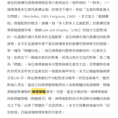
過去的連續性搜尋擇偶模型常只是假設在一個特殊的「一對多」（一
個擇偶者多位異性連續出場）的情況下進行，例如「古典的嫁妝最大
化問題」（Mosteller, 1965; Ferguson, 1989）。本文加入「婚姻賽
局」模擬配對的概念，建構一個「多人對多人互選配對」的連續性搜
尋模擬婚姻市場，根據Gale and Shapley（1962）的極大化配對規
則，在當期中進行多對多的互選配對，並在跨期中進行連續性的配偶
搜尋。本文在此婚姻市場下嘗試兩種常見的連續性搜尋模式的模擬。
第一種為「騎驢找馬」，每位擇偶者均暫時先與眼前的一位異性交
往，如果在下一期遇到更好的對象，就淘汰現在交往的對象。第二種
為「劈腿」，每位擇偶者最多可暫時與兩位異性交往，但劈腿時有被
抓到而失去所有交往異性的一個風險機率存在。本文以電腦模擬兩模
式各100 次，得出擇偶者的平均配對成功機率。研究結果顯示：雖然
對個人而言，當自己採取劈腿策略而他人採取騎驢找馬策略時，劈腿
策略是較優勢的
擇偶策略
選項。但是，當全社會的每一個擇偶者都
採取劈腿策略（劈腿模式）時，擇偶者配對成功率卻較在騎驢找馬模
式之下低，出現了劈腿的「合成謬誤」。本文引用賽局理論中的「囚
犯困境」討論這種擇偶現象的可能性。