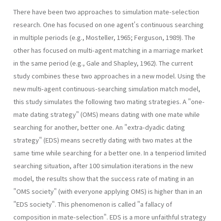
There have been two approaches to simulation mate-selection
research. One has focused on one agent's continuous searching
in multiple periods (e.g., Mosteller, 1965; Ferguson, 1989). The
other has focused on multi-agent matching in a marriage market
in the same period (e.g., Gale and Shapley, 1962). The current
study combines these two approaches in a new model. Using the
new multi-agent continuous-searching simulation match model,
this study simulates the following two mating strategies. A "one-
mate dating strategy" (OMS) means dating with one mate while
searching for another, better one. An "extra-dyadic dating
strategy" (EDS) means secretly dating with two mates at the
same time while searching for a better one. In a tenperiod limited
searching situation, after 100 simulation iterations in the new
model, the results show that the success rate of mating in an
"OMS society" (with everyone applying OMS) is higher than in an
"EDS society". This phenomenon is called "a fallacy of
composition in mate-selection". EDS is a more unfaithful strategy