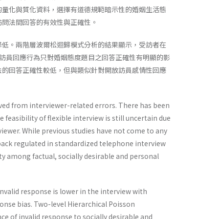
的量化與質化資料，選擇有道德規範暗示性的婚姻生活態
訪問法間回答的有效性與正確性。
降低。兩階層波爾松迴歸模式分析的結果顯示，受訪者在
訪員回應行為只對婚姻態度題目之回答正確性有明顯的影
法的回答正確性較低，但與類似針對開放訪員感情性回應
ved from interviewer-related errors. There has been
easibility of flexible interview is still uncertain due
rviewer. While previous studies have not come to any
dback regulated in standardized telephone interview
y among factual, socially desirable and personal
nvalid response is lower in the interview with
ponse bias. Two-level Hierarchical Poisson
ce of invalid response to socially desirable and