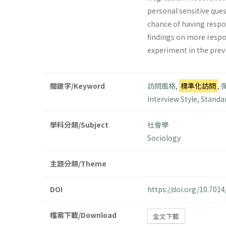
personal sensitive ques
chance of having respon
findings on more respo
experiment in the prev
關鍵字/Keyword
訪問風格
,
標準化訪問
,
Interview Style
,
Standar
學科分類/Subject
社會學
Sociology
主題分類/Theme
DOI
https://doi.org/10.70
檔案下載/Download
全文下載