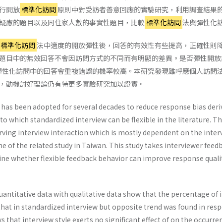
行開放
標準化訪問
原則中對受訪者善意回應的實驗研究，利用調查結果
疑慮的題目以及同住家人數的事實性題目，比較
標準化訪問
法與彈性化
標準化訪問
法中適度的開放彈性後，回答的有效性有些提高，正確性則
題目中的無效回答不會因訪問方式的不同而有明顯的差異。是否彈性開放
彈性化訪問中的回答會重複錯誤的機率較高。本研究發現雖呼應個人訪問
，動機討好理論仍有待更多實驗研究加以證實。
 has been adopted for several decades to reduce response bias deri
o which standardized interview can be flexible in the literature. The f
serving interview interaction which is mostly dependent on the inte
ne of the related study in Taiwan. This study takes interviewer fee
ne whether flexible feedback behavior can improve response qualit
uantitative data with qualitative data show that the percentage of i
that in standardized interview but opposite trend was found in res
that interview style exerts no significant effect of on the occurren