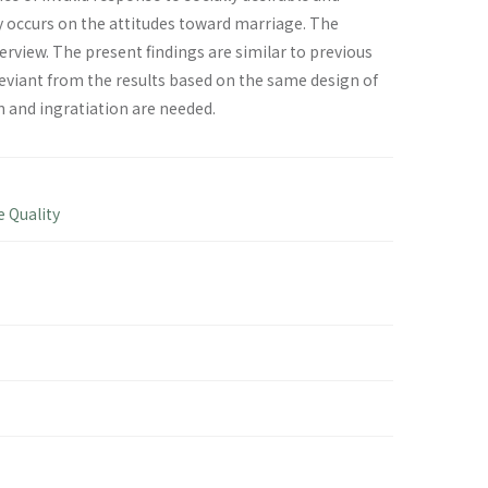
y occurs on the attitudes toward marriage. The
terview. The present findings are similar to previous
deviant from the results based on the same design of
n and ingratiation are needed.
 Quality