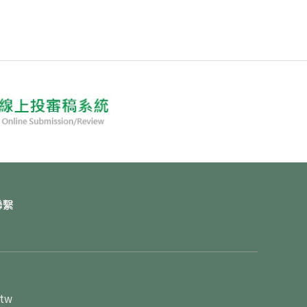
聯繫
.tw