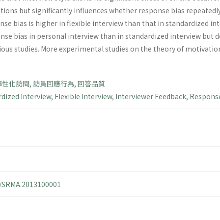
tions but significantly influences whether response bias repeatedl
se bias is higher in flexible interview than that in standardized in
nse bias in personal interview than in standardized interview but 
ious studies. More experimental studies on the theory of motivatio
彈性化訪問
,
訪員回應行為
,
回答品質
dized Interview
,
Flexible Interview
,
Interviewer Feedback
,
Response
14/SRMA.2013100001