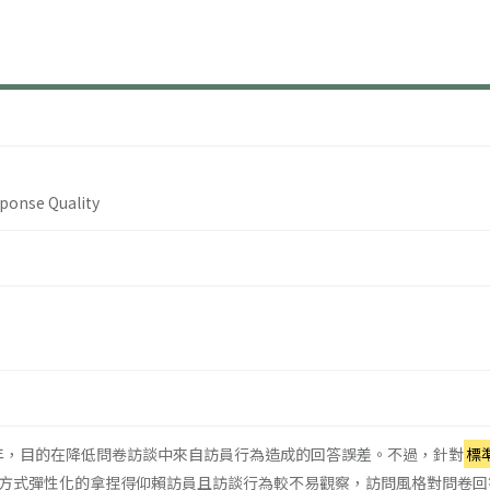
sponse Quality
年，目的在降低問卷訪談中來自訪員行為造成的回答誤差。不過，針對
標
方式彈性化的拿捏得仰賴訪員且訪談行為較不易觀察，訪問風格對問卷回